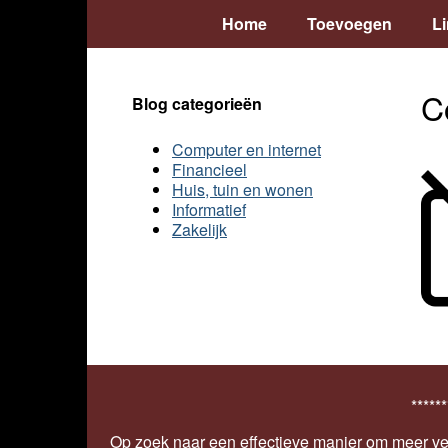
Home
Toevoegen
L
C
Blog categorieën
Computer en internet
Financieel
Huis, tuin en wonen
Informatief
Zakelijk
******
Op zoek naar een effectieve manier om meer ver