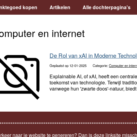
inktegoed kopen
Artikelen
Alle dochterpagina's
omputer en internet
De Rol van xAI in Moderne Technol
Geplaatst op 12-01-2025
Categorie:
Computer en inter
Explainable AI, of xAI, heeft een centra
toekomst van technologie. Terwijl tradit
vanwege hun 'zwarte doos'-natuur, biedt 
**************************************************************************
keer naar je website te genereren? Dan is deze linksite missch