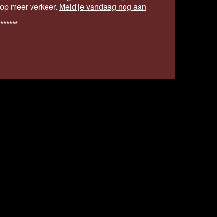
s op meer verkeer.
Meld je vandaag nog aan
*******