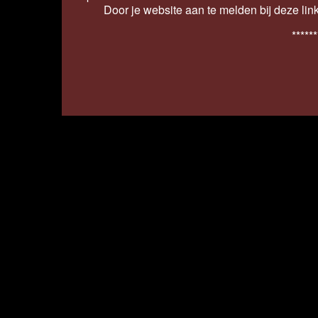
Door je website aan te melden bij deze lin
******