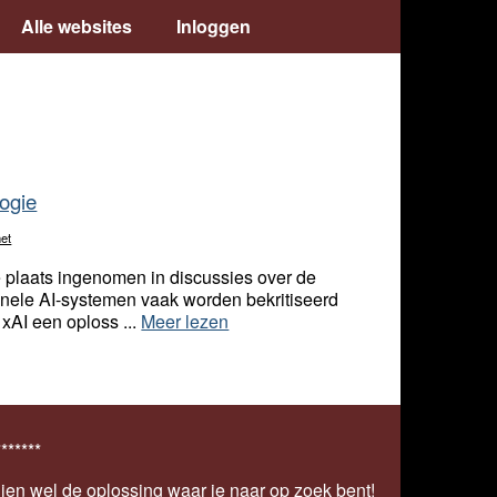
Alle websites
Inloggen
ogie
net
le plaats ingenomen in discussies over de
ionele AI-systemen vaak worden bekritiseerd
xAI een oploss ...
Meer lezen
*******
ien wel de oplossing waar je naar op zoek bent!