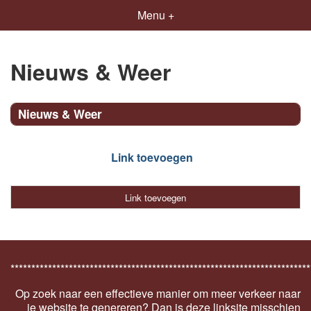
Menu +
Nieuws & Weer
Nieuws & Weer
Link toevoegen
Link toevoegen
************************************************************************
Op zoek naar een effectieve manier om meer verkeer naar
je website te genereren? Dan is deze linksite misschien