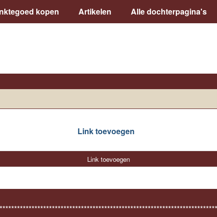
inktegoed kopen
Artikelen
Alle dochterpagina's
Link toevoegen
Link toevoegen
**************************************************************************