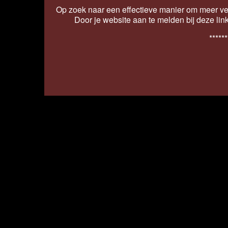
Op zoek naar een effectieve manier om meer ver
Door je website aan te melden bij deze lin
******