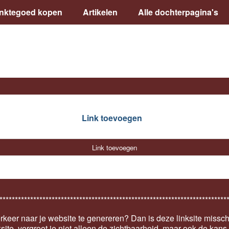
inktegoed kopen
Artikelen
Alle dochterpagina's
Link toevoegen
Link toevoegen
**************************************************************************
keer naar je website te genereren? Dan is deze linksite missch
ksite, vergroot je niet alleen de zichtbaarheid, maar ook de kan