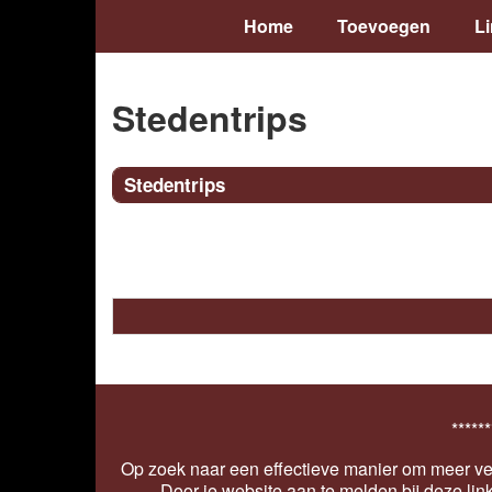
Home
Toevoegen
L
Stedentrips
Stedentrips
******
Op zoek naar een effectieve manier om meer ver
Door je website aan te melden bij deze lin