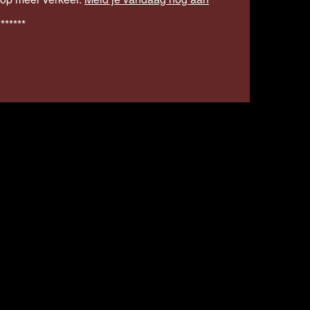
*******