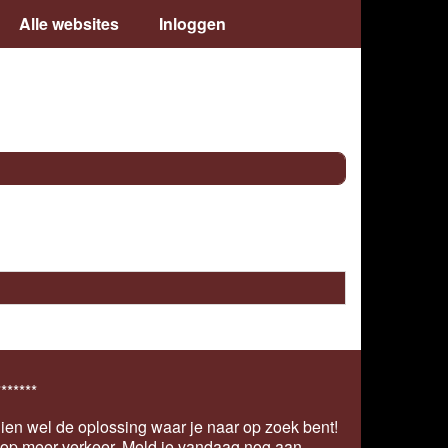
Alle websites
Inloggen
*******
ien wel de oplossing waar je naar op zoek bent!
s op meer verkeer.
Meld je vandaag nog aan