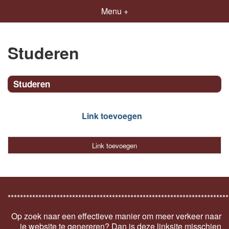
Menu +
Studeren
Studeren
Link toevoegen
Link toevoegen
************************************************************************
Op zoek naar een effectieve manier om meer verkeer naar
je website te genereren? Dan is deze linksite misschien