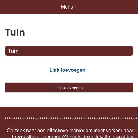
Menu +
Tuin
Tuin
Link toevoegen
Link toevoegen
************************************************************************
Op zoek naar een effectieve manier om meer verkeer naar
je website te genereren? Dan is deze linksite misschien