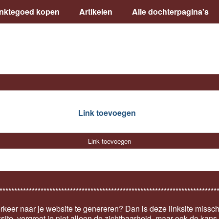
inktegoed kopen
Artikelen
Alle dochterpagina's
Link toevoegen
Link toevoegen
**************************************************************************
keer naar je website te genereren? Dan is deze linksite missch
ksite, vergroot je niet alleen de zichtbaarheid, maar ook de kan