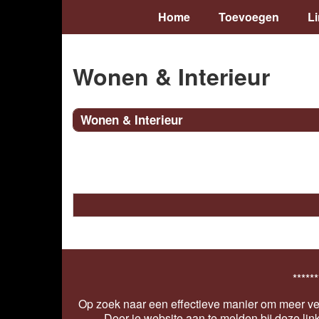
Home
Toevoegen
L
Wonen & Interieur
Wonen & Interieur
******
Op zoek naar een effectieve manier om meer ver
Door je website aan te melden bij deze lin