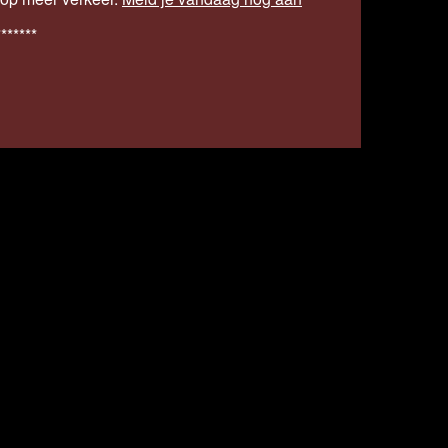
*******