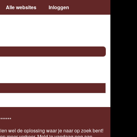
Alle websites
Inloggen
*******
ien wel de oplossing waar je naar op zoek bent!
s op meer verkeer.
Meld je vandaag nog aan