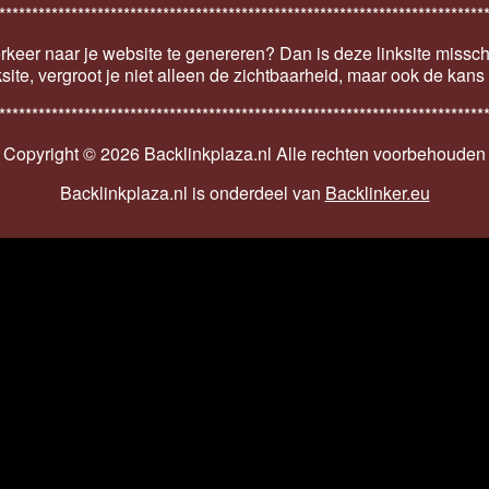
**************************************************************************
keer naar je website te genereren? Dan is deze linksite missch
ksite, vergroot je niet alleen de zichtbaarheid, maar ook de kan
**************************************************************************
Copyright ©
2026 Backlinkplaza.nl Alle rechten voorbehouden
Backlinkplaza.nl is onderdeel van
Backlinker.eu