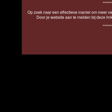
******
Op zoek naar een effectieve manier om meer ver
Door je website aan te melden bij deze lin
******