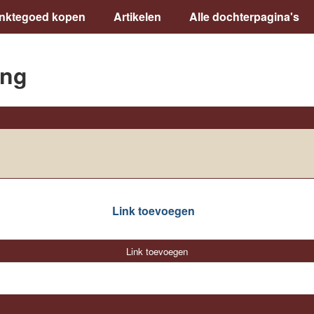
inktegoed kopen
Artikelen
Alle dochterpagina's
ing
Link toevoegen
Link toevoegen